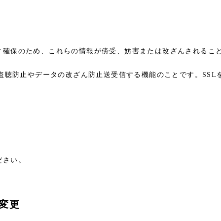
保のため、これらの情報が傍受、妨害または改ざんされることを防ぐ目的
、盗聴防止やデータの改ざん防止送受信する機能のことです。SS
ださい。
の変更