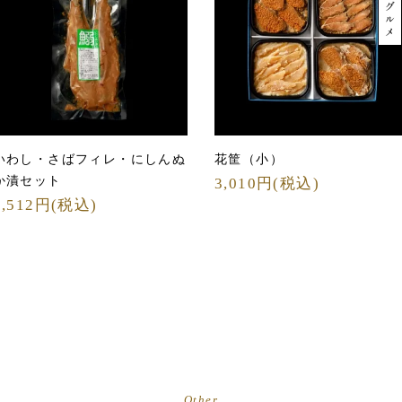
いわし・さばフィレ・にしんぬ
花筐（小）
か漬セット
3,010円(税込)
1,512円(税込)
Other