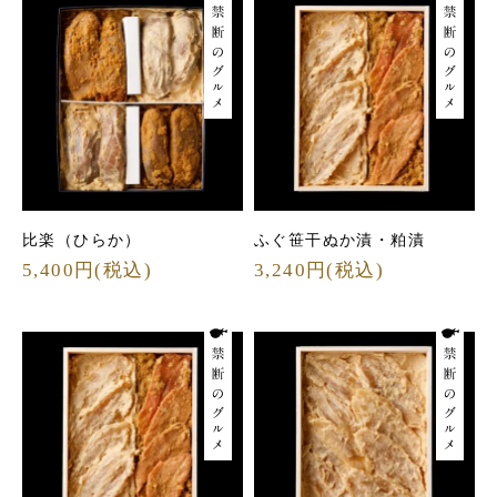
比楽（ひらか）
ふぐ笹干ぬか漬・粕漬
5,400円(税込)
3,240円(税込)